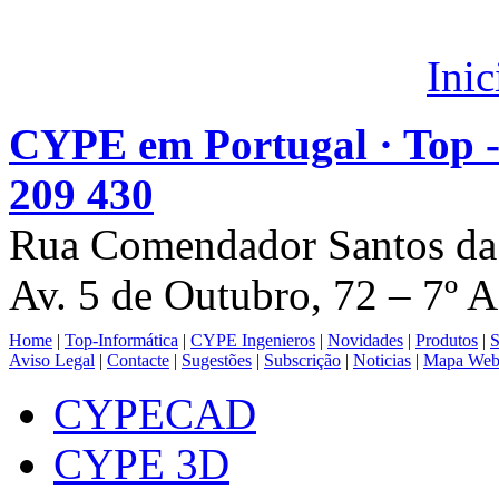
Ini
CYPE em Portugal · Top - 
209 430
Rua Comendador Santos da
Av. 5 de Outubro, 72 – 7º 
Home
|
Top-Informática
|
CYPE Ingenieros
|
Novidades
|
Produtos
|
S
Aviso Legal
|
Contacte
|
Sugestões
|
Subscrição
|
Noticias
|
Mapa We
CYPECAD
CYPE 3D